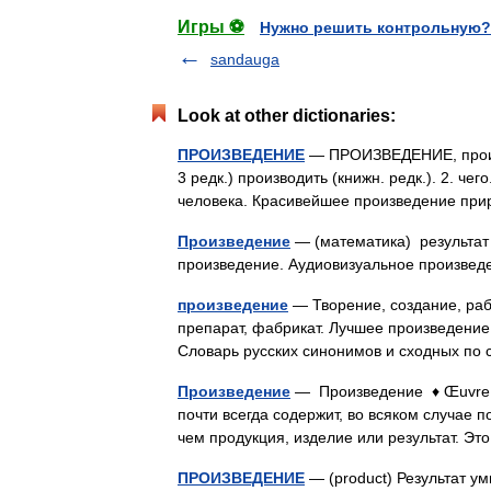
Игры ⚽
Нужно решить контрольную?
sandauga
Look at other dictionaries:
ПРОИЗВЕДЕНИЕ
— ПРОИЗВЕДЕНИЕ, произвед
3 редк.) производить (книжн. редк.). 2. чег
человека. Красивейшее произведение п
Произведение
— (математика) результат
произведение. Аудиовизуальное произве
произведение
— Творение, создание, рабо
препарат, фабрикат. Лучшее произведение ше
Словарь русских синонимов и сходных по
Произведение
— Произведение ♦ Œuvre 
почти всегда содержит, во всяком случае 
чем продукция, изделие или результат. Э
ПРОИЗВЕДЕНИЕ
— (product) Результат у