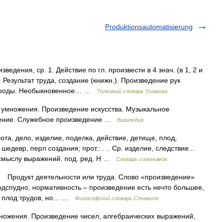
Produktionsautomatisierung
ения, ср. 1. Действие по гл. произвести в 4 знач. (в 1, 2 и
о. Результат труда, создание (книжн.). Произведение рук
рироды. Необыкновенное… …
Толковый словарь Ушакова
 умножения. Произведение искусства. Музыкальное
дение. Служебное произведение …
Википедия
та, дело, изделие, поделка, действие, детище, плод,
девр, перл создания; прот.: . .. Ср. изделие, следствие...
 смыслу выражений. под. ред. Н …
Словарь синонимов
Продукт деятельности или труда. Слово «произведение»
подспудно, нормативность – произведение есть нечто большее,
то плод трудов, но… …
Философский словарь Спонвиля
множения. Произведение чисел, алгебраических выражений,