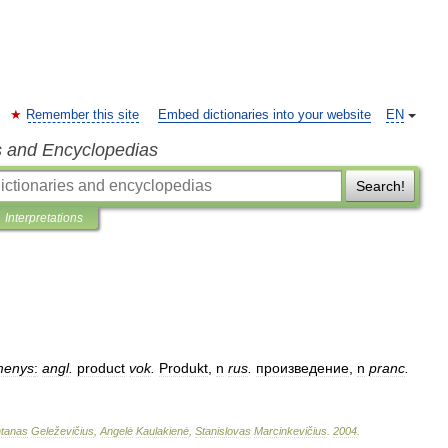
Remember this site
Embed dictionaries into your website
EN
s and Encyclopedias
Search!
Interpretations
kmenys
:
angl
.
product
vok
.
Produkt
,
n
rus
.
произведение
,
n
pranc
.
tanas
Geleževičius
,
Angelė
Kaulakienė
,
Stanislovas
Marcinkevičius
.
2004
.