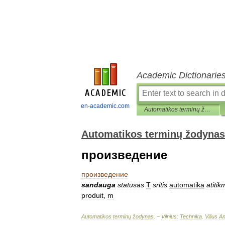
Academic Dictionarie
en-academic.com
Automatikos terminų žodynas
Automatikos terminų žodynas
произведение
произведение
sandauga
statusas
T
sritis
automatika
atiti
produit
,
m
Automatikos
terminų
žodynas
. –
Vilnius:
Technika
.
Vilius
An