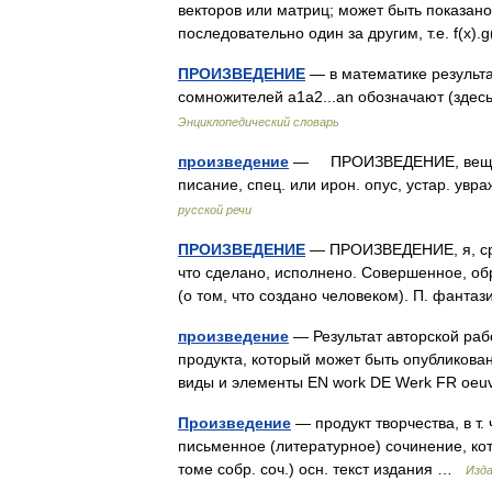
векторов или матриц; может быть показано
последовательно один за другим, т.е. f(x).g(
ПРОИЗВЕДЕНИЕ
— в математике результа
сомножителей a1a2...an обозначают (здес
Энциклопедический словарь
произведение
— ПРОИЗВЕДЕНИЕ, вещь, ра
писание, спец. или ирон. опус, устар. увр
русской речи
ПРОИЗВЕДЕНИЕ
— ПРОИЗВЕДЕНИЕ, я, ср. 1
что сделано, исполнено. Совершенное, обра
(о том, что создано человеком). П. фанта
произведение
— Результат авторской раб
продукта, который может быть опубликован
виды и элементы EN work DE Werk FR oe
Произведение
— продукт творчества, в т
письменное (литературное) сочинение, кот
томе собр. соч.) осн. текст издания …
Изда