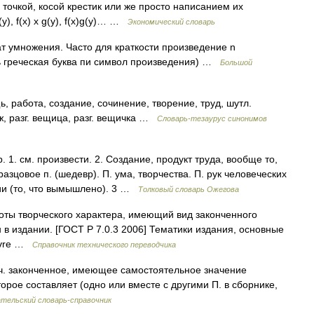
 точкой, косой крестик или же просто написанием их
y), f(x) x g(y), f(x)g(y)… …
Экономический словарь
т умножения. Часто для краткости произведение n
ь греческая буква пи символ произведения) …
Большой
бота, создание, сочинение, творение, труд, шутл.
аж, разг. вещица, разг. вещичка …
Словарь-тезаурус синонимов
. см. произвести. 2. Создание, продукт труда, вообще то,
зцовое п. (шедевр). П. ума, творчества. П. рук человеческих
зии (то, что вымышлено). 3 …
Толковый словарь Ожегова
оты творческого характера, имеющий вид законченного
 в издании. [ГОСТ Р 7.0.3 2006] Тематики издания, основные
uvre …
Справочник технического переводчика
. ч. законченное, имеющее самостоятельное значение
орое составляет (одно или вместе с другими П. в сборнике,
тельский словарь-справочник