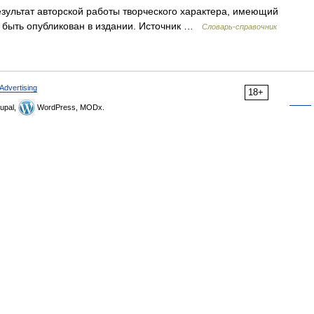
езультат авторской работы творческого характера, имеющий
т быть опубликован в издании. Источник …
Словарь-справочник
Advertising
18+
upal,
WordPress, MODx.